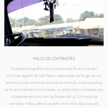
PALCO DE CONTRASTES
O projeto fotográfico documenta duas feiras livres em
distintas regiões de São Paulo, capturadas ao longo de um
ano em visitas semanais durante as manhãs. A série explora
as lonas coloridas e iluminadas, os profundos contrastes dos
corredores escuros com as frestas de luz. Silhuetas de
sombras, mãos, pernas, e perfis anônimos dão vida aos